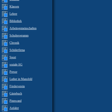
Klassen
Lehrer
Bibliothek
Arbeitsgemeinschaften
Schulprogramm
Chronik
Schülerfirma
Sport
soziale AG
Presse
Luther in Mansfeld
Förderverein
Gästebuch
Pinnwand
Anfahrt