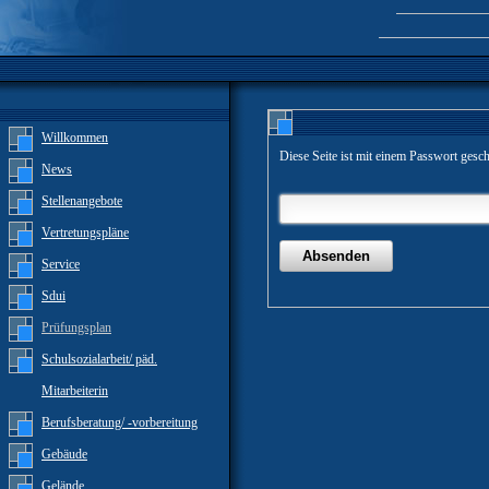
Willkommen
Diese Seite ist mit einem Passwort gesch
News
Stellenangebote
Vertretungspläne
Service
Sdui
Prüfungsplan
Schulsozialarbeit/ päd.
Mitarbeiterin
Berufsberatung/ -vorbereitung
Gebäude
Gelände