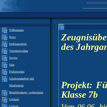
Willkommen
Zeugnisüb
News
des Jahrga
Stellenangebote
Vertretungspläne
Service
Sdui
Prüfungsplan
Schulsozialarbeit/ päd.
Projekt: F
Mitarbeiterin
Klasse 7b
Berufsberatung/ -vorbereitung
Gebäude
Vom 06.06. bi
Gelände