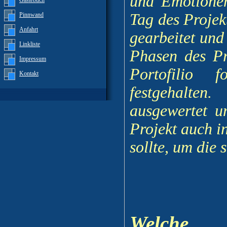
und Emotionen
Gästebuch
Tag des Proje
Pinnwand
Anfahrt
gearbeitet und 
Linkliste
Phasen des Pr
Impressum
Portofilio f
Kontakt
festgehalten
ausgewertet u
Projekt auch i
sollte, um die
Welche 