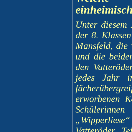
einheimisc
Unter diesem 
der 8. Klasse
Mansfeld, die 
und die beide
den Vatteröder
jedes Jahr i
fächerübergre
erworbenen K
Schülerinnen
„Wipperliese
Vatteröder T