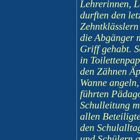
Lehrerinnen, L
durften den le
Zehntklässlern
die Abgänger 
Griff gehabt. 
in Toilettenpa
den Zähnen Äpf
Wanne angeln, 
führten Pädag
Schulleitung m
allen Beteilig
den Schulallt
und Schülern 