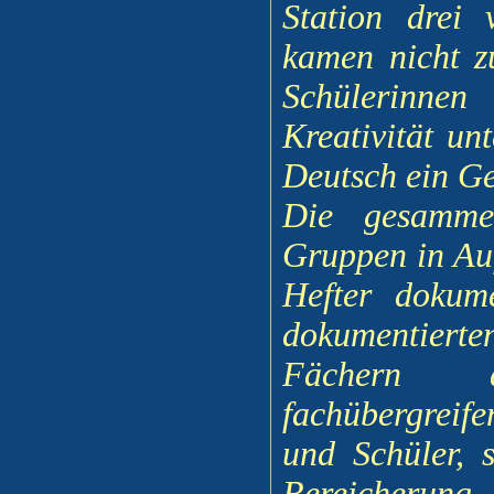
Station drei
kamen nicht z
Schülerinne
Kreativität un
Deutsch ein G
Die gesammel
Gruppen in Auf
Hefter dokum
dokumentierte
Fächern a
fachübergreif
und Schüler, 
Bereicherung