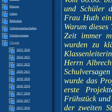
und Schüler d
Klassen
Lehrer
Frau Huth ein
Bibliothek
Warum dieses T
Arbeitsgemeinschaften
Zeit immer ma
Schulprogramm
wurden zu klä
Chronik
2025/ 2026
Klassenleiter
2024/ 2025
Herrn Albrech
2021/ 2022
Schulversagen
2020/ 2021
wurde das Proj
2019/ 2020
2018/ 2019
erste Projek
2017/ 2018
Frühstück und
2016/ 2017
der zweiten S
2015/ 2016