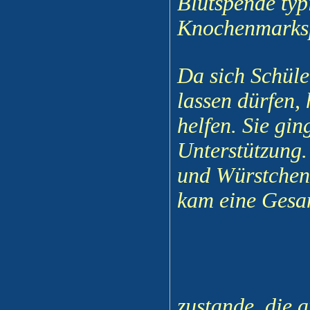
Blutspende typ
Knochenmarksp
Da sich Schüle
lassen dürfen, 
helfen. Sie gi
Unterstützung.
und Würstchenb
kam eine Ges
zustande, die 