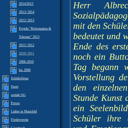
Herr Albre
2014/2015
2013/ 2014
Sozialpädago
2012/ 2013
mit den Schül
Projekt "Reformation &
bedeutet und 
Toleranz" 2013
Ende des erst
2011/ 2012
2010/ 2011
noch ein Butt
2006-2010
Tag begann w
bis 2006
Vorstellung d
Schülerfirma
den einzelne
Sport
soziale AG
Stunde Kunst a
Presse
ein Seelenbil
Luther in Mansfeld
Schüler ihre 
Förderverein