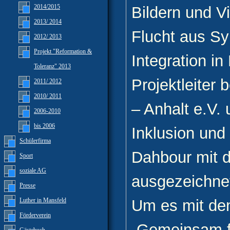
2014/2015
Bildern und V
2013/ 2014
Flucht aus Sy
2012/ 2013
Projekt "Reformation &
Integration in
Toleranz" 2013
Projektleite
2011/ 2012
2010/ 2011
– Anhalt e.V. 
2006-2010
bis 2006
Inklusion und
Schülerfirma
Dahbour mit d
Sport
soziale AG
ausgezeichnet
Presse
Luther in Mansfeld
Um es mit de
Förderverein
„Gemeinsam f