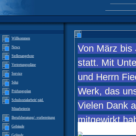
Willkommen
Von März bis J
News
Stellenangebote
statt. Mit Un
Vertretungspläne
Service
und Herrn Fie
Sdui
Werk, das uns
Prüfungsplan
Schulsozialarbeit/ päd.
Vielen Dank an
Mitarbeiterin
mitgewirkt ha
Berufsberatung/ -vorbereitung
Gebäude
Gelände