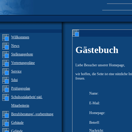
Willkommen
News
Gästebuch
Stellenangebote
Vertretungspläne
Liebe Besucher unserer Homepage,
Service
wir hoffen, die Seite ist eine nützliche
freuen.
Sdui
Prüfungsplan
Name:
Schulsozialarbeit/ päd.
E-Mail:
Mitarbeiterin
Homepage:
Berufsberatung/ -vorbereitung
Gebäude
Betreff:
Nachricht:
Gelände