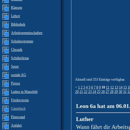
Klassen
Lehrer
Bibliothek
Arbeitsgemeinschaften
Schulprogramm
Chronik
Schülerfirma
Sport
soziale AG
Aktuell sind 353 Einträge verfügbar.
Presse
<
1
2
3
4
5
6
7
8
9
10
11
12
13
14
15
1
Luther in Mansfeld
20
21
22
23
24
25
26
27
28
29
30
31
3
Förderverein
Leon 6a hat am 06.01
Gästebuch
Pinnwand
Luther
Anfahrt
Wann fährt dir Arbeit