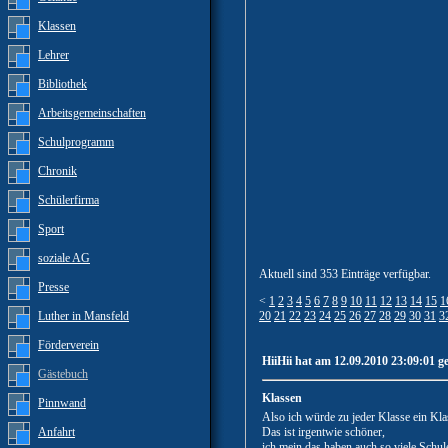
Klassen
Lehrer
Bibliothek
Arbeitsgemeinschaften
Schulprogramm
Chronik
Schülerfirma
Sport
soziale AG
Aktuell sind 353 Einträge verfügbar.
Presse
<
1
2
3
4
5
6
7
8
9
10
11
12
13
14
15
1
Luther in Mansfeld
20
21
22
23
24
25
26
27
28
29
30
31
3
Förderverein
HiiHii hat am 12.09.2010 23:09:01 g
Gästebuch
Klassen
Pinnwand
Also ich würde zu jeder Klasse ein Klas
Anfahrt
Das ist irgentwie schöner,
ich mein das haben auch so viele Schu