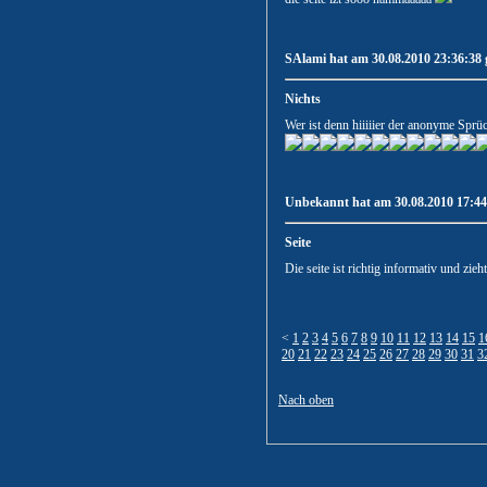
SAlami hat am 30.08.2010 23:36:38 
Nichts
Wer ist denn hiiiiier der anonyme Sprü
Unbekannt hat am 30.08.2010 17:44:
Seite
Die seite ist richtig informativ und zieh
<
1
2
3
4
5
6
7
8
9
10
11
12
13
14
15
1
20
21
22
23
24
25
26
27
28
29
30
31
3
Nach oben