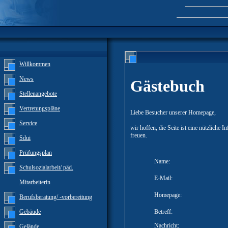
Willkommen
News
Gästebuch
Stellenangebote
Vertretungspläne
Liebe Besucher unserer Homepage,
Service
wir hoffen, die Seite ist eine nützliche
freuen.
Sdui
Prüfungsplan
Name:
Schulsozialarbeit/ päd.
E-Mail:
Mitarbeiterin
Homepage:
Berufsberatung/ -vorbereitung
Gebäude
Betreff:
Nachricht:
Gelände