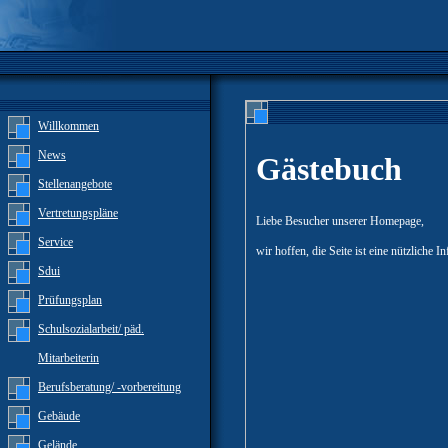
Willkommen
News
Gästebuch
Stellenangebote
Vertretungspläne
Liebe Besucher unserer Homepage,
Service
wir hoffen, die Seite ist eine nützliche
Sdui
Prüfungsplan
Schulsozialarbeit/ päd.
Mitarbeiterin
Berufsberatung/ -vorbereitung
Gebäude
Gelände