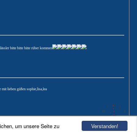
ässler bitte bitte bitte rüber kommen
e mit lieben güßen sophie,lisa,lea
12
11
1
10
2
9
3
8
4
Verstanden!
ichen, um unsere Seite zu
7
5
6