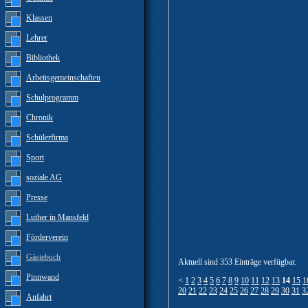
Klassen
Lehrer
Bibliothek
Arbeitsgemeinschaften
Schulprogramm
Chronik
Schülerfirma
Sport
soziale AG
Presse
Luther in Mansfeld
Förderverein
Gästebuch
Aktuell sind 353 Einträge verfügbar.
Pinnwand
<
1
2
3
4
5
6
7
8
9
10
11
12
13
14
15
1
20
21
22
23
24
25
26
27
28
29
30
31
3
Anfahrt