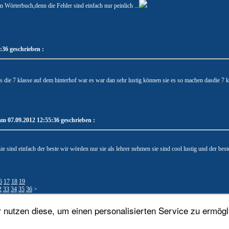
in Wörterbuch,denn die Fehler sind einfach nur peinlich ...
36 geschrieben :
das die 7 klasse auf dem hinterhof war es war dan sehr lustig können sie es so machen dasdie 7 kl
am 07.09.2012 12:55:36 geschrieben :
ie sind einfach der beste wir wörden nur sie als lehrer nehmen sie sind cool lustig und der best
6
17
18
19
2
33
34
35
36
>
nutzen diese, um einen personalisierten Service zu ermögl