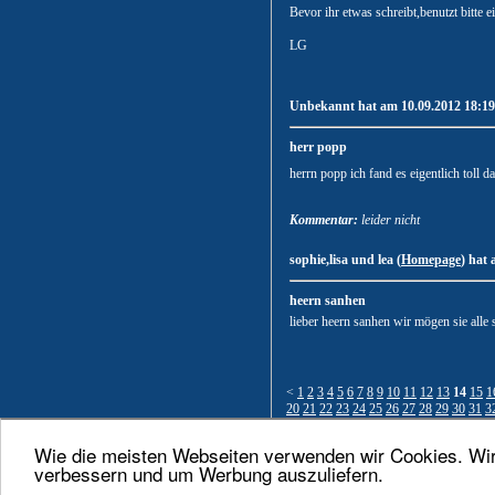
Bevor ihr etwas schreibt,benutzt bitte e
LG
Unbekannt hat am 10.09.2012 18:19:
herr popp
herrn popp ich fand es eigentlich toll 
Kommentar:
leider nicht
sophie,lisa und lea (
Homepage
) hat 
heern sanhen
lieber heern sanhen wir mögen sie alle s
<
1
2
3
4
5
6
7
8
9
10
11
12
13
14
15
1
20
21
22
23
24
25
26
27
28
29
30
31
3
Wie die meisten Webseiten verwenden wir Cookies. Wir 
Nach oben
verbessern und um Werbung auszuliefern.