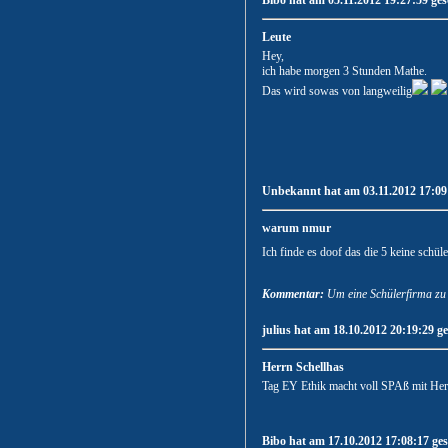
Bibo hat am 05.11.2012 19:27:59 ges
Leute
Hey,
ich habe morgen 3 Stunden Mathe.
Das wird sowas von langweilig
Unbekannt hat am 03.11.2012 17:09:
warum nmur
Ich finde es doof das die 5 keine schü
Kommentar:
Um eine Schülerfirma zu f
julius hat am 18.10.2012 20:19:29 ge
Herrn Schellhas
Tag EY Ethik macht voll SPAß mit Her
Bibo hat am 17.10.2012 17:08:17 ges