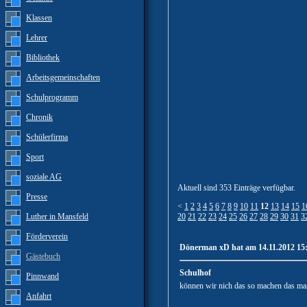
Klassen
Lehrer
Bibliothek
Arbeitsgemeinschaften
Schulprogramm
Chronik
Schülerfirma
Sport
soziale AG
Aktuell sind 353 Einträge verfügbar.
Presse
<
1
2
3
4
5
6
7
8
9
10
11
12
13
14
15
1
Luther in Mansfeld
20
21
22
23
24
25
26
27
28
29
30
31
3
Förderverein
Dönerman xD hat am 14.11.2012 15:
Gästebuch
Schulhof
Pinnwand
können wir nich das so machen das ma
Anfahrt