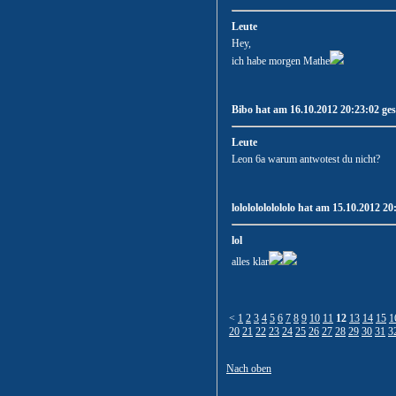
Leute
Hey,
ich habe morgen Mathe
Bibo hat am 16.10.2012 20:23:02 ges
Leute
Leon 6a warum antwotest du nicht?
lolololololololo hat am 15.10.2012 20
lol
alles klar
<
1
2
3
4
5
6
7
8
9
10
11
12
13
14
15
1
20
21
22
23
24
25
26
27
28
29
30
31
3
Nach oben