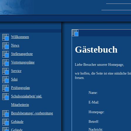
Willkommen
News
Gästebuch
Stellenangebote
Vertretungspläne
Liebe Besucher unserer Homepage,
Service
wir hoffen, die Seite ist eine nützliche
freuen.
Sdui
Prüfungsplan
Name:
Schulsozialarbeit/ päd.
E-Mail:
Mitarbeiterin
Homepage:
Berufsberatung/ -vorbereitung
Gebäude
Betreff:
Nachricht:
Gelände